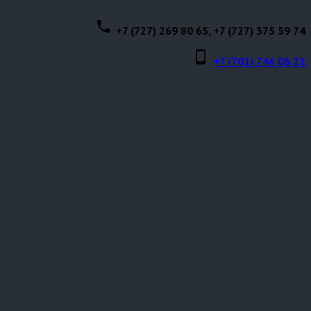
phone
+7 (727) 269 80 65, +7 (727) 375 59 74
phone_android
+7 (701) 746 06 21