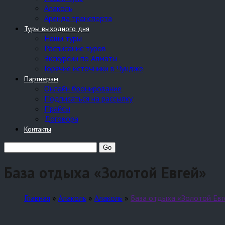
Алаколь
Аренда транспорта
Туры выходного дня
Наши туры
Расписание туров
Экскурсии по Алматы
Горячие источники в Чундже
Партнерам
Онлайн бронирование
Подписаться на рассылку
Прайсы
Договора
Контакты
База отдыха «Золотой Евгей»
Главная
»
Алаколь
»
Алаколь
»
База отдыха «Золотой Евг