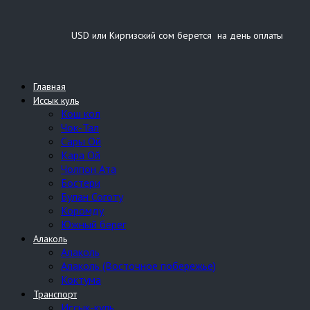
USD или Киргизский сом берется на день оплаты
Главная
Иссык куль
Кош кол
Чок-Тал
Сары Ой
Кара Ой
Чолпон Ата
Бостери
Булан Соготу
Коромду
Южный берег
Алаколь
Алаколь
Алаколь (Восточное побережье)
Коктума
Транспорт
Иссык-куль