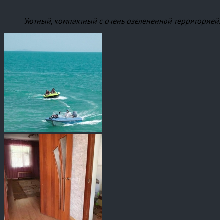
Уютный, компактный с очень озелененной территорией