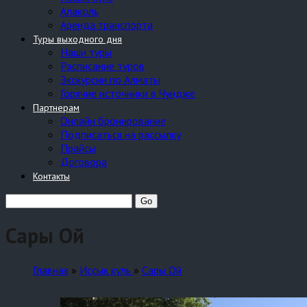
Алаколь
Аренда транспорта
Туры выходного дня
Наши туры
Расписание туров
Экскурсии по Алматы
Горячие источники в Чундже
Партнерам
Онлайн бронирование
Подписаться на рассылку
Прайсы
Договора
Контакты
Сары Ой
Главная
»
Иссык куль
»
Сары Ой