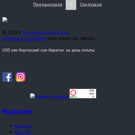
Предыдущая
Следущая
1
© 2018 |
Тур агенство OnyxTour.
Реклама в инстаграм
smm агентство 4like.kz
USD или Киргизский сом берется на день оплаты
Иссык куль
Кош кол
Чок-Тал