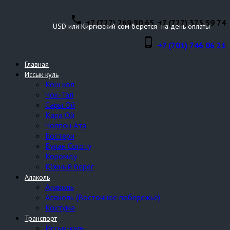
phone
+7 (727) 269 80 65, +7 (727) 375 59 74
USD или Киргизский сом берется на день оплаты
phone_android
+7 (701) 746 06 21
Главная
Иссык куль
Кош кол
Чок-Тал
Сары Ой
Кара Ой
Чолпон Ата
Бостери
Булан Соготу
Коромду
Южный берег
Алаколь
Алаколь
Алаколь (Восточное побережье)
Коктума
Транспорт
Иссык-куль