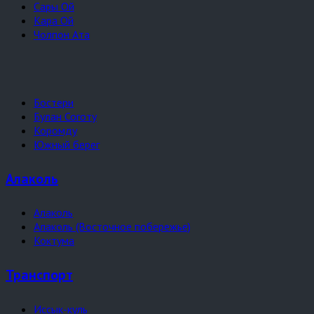
Сары Ой
Кара Ой
Чолпон Ата
Бостери
Булан Соготу
Коромду
Южный берег
Алаколь
Алаколь
Алаколь (Восточное побережье)
Коктума
Транспорт
Иссык-куль