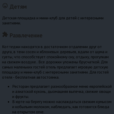
sentiment_very_satisfied
Детям
Детская площадка и мини-клуб для детей с интересными
занятиями.
extension
Развлечение
Коттеджи находятся в достаточном отдалении друг от
друга, в тени сосен и яблоневых деревьев, вдали от шума и
суеты, что способствует спокойному сну, отдыху, прогулкам
на свежем воздухе.. Все дорожки уложены брусчаткой. Для
самых маленьких гостей отель предлагает игровую детскую
площадку и мини-клуб с интересными занятиями. Для гостей
отеля - бесплатная автостоянка.
Ресторан предлагает разнообразное меню европейской
и азиатской кухонь, дыомашняя выпечка, свежие овощи
и фрукты.
В юрте на берегу можно наслаждаться свежим кумысом
и кобыльим молоком, наблюдать, как готовятся блюда
на открытом огне.