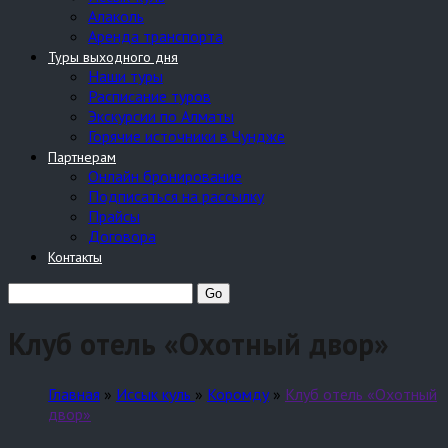
Алаколь
Аренда транспорта
Туры выходного дня
Наши туры
Расписание туров
Экскурсии по Алматы
Горячие источники в Чундже
Партнерам
Онлайн бронирование
Подписаться на рассылку
Прайсы
Договора
Контакты
Клуб отель «Охотный двор»
Главная
»
Иссык куль
»
Коромду
»
Клуб отель «Охотный
двор»