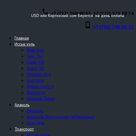
phone
+7 (727) 269 80 65, +7 (727) 375 59 74
USD или Киргизский сом берется на день оплаты
phone_android
+7 (701) 746 06 21
Главная
Иссык куль
Кош кол
Чок-Тал
Сары Ой
Кара Ой
Чолпон Ата
Бостери
Булан Соготу
Коромду
Южный берег
Алаколь
Алаколь
Алаколь (Восточное побережье)
Коктума
Транспорт
Иссык-куль