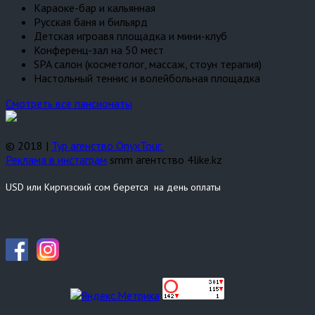
Караоке-бар и кальянная
Русская баня и бильярд
Детская игроавя площадка и мини-клуб
Конференц-зал на 50 мест
SPA салон (косметолог, массаж, стоун терапия)
Настольный теннис и волейбольная площадка
Cмотреть все пансионаты
© 2018 |
Тур агенство OnyxTour.
Реклама в инстаграм
smm агентство 4like.kz
USD или Киргизский сом берется на день оплаты