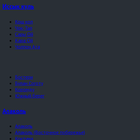
Иссык куль
Кош кол
Чок-Тал
Сары Ой
Кара Ой
Чолпон Ата
Бостери
Булан Соготу
Коромду
Южный берег
Алаколь
Алаколь
Алаколь (Восточное побережье)
Коктума