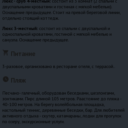
Люкс - сруб 4-местный:
состоит из 3 комнат (2 спальни с
двуспальными кроватями и гостиная с мягкой мебелью).
Оснащение предыдущее. Стоит на превой береговой линии,
отдельно стоящий коттедж.
Люкс 3-местный:
состоит из спальни с двуспальной и
односпальной кроватями, гостиной с мягкой мебелью и
санузла. Оснащение предыдущее.
shopping_cart
Питание
3-разовое, организовано в ресторане отеля, с террасой..
watch_later
Пляж
Песчано- галечный, оборудован беседками, шезлонгами,
зонтиками. Пирс длиной 105 метров. Раастояние до пляжа -
40-100 метров. На берегу волейбольная площадка,
настольный теннис, деревянные беседки, бар. Для любителей
активного отдыха - скутер, катамараны, лодки для прогулок
по озеру, экскурсионные услуги.