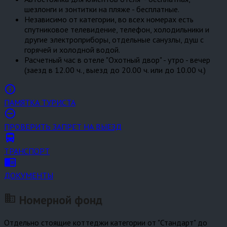
шезлонги и зонтитки на пляже - бесплатные.
Независимо от категории, во всех номерах есть
спутниковое телевидение, телефон, холодильники и
другие электроприборы, отдельные санузлы, душ с
горячей и холодной водой.
Расчетный час в отеле "Охотный двор" - утро - вечер
(заезд в 12.00 ч., выезд до 20.00 ч. или до 10.00 ч.)
info_outline
ПАМЯТКА ТУРИСТА
remove_circle_outline
ПРОВЕРИТЬ ЗАПРЕТ НА ВЫЕЗД
directions_bus
ТРАНСПОРТ
chrome_reader_mode
ДОКУМЕНТЫ
business
Номерной фонд
Отдельно стоящие коттеджи категории от "Стандарт" до