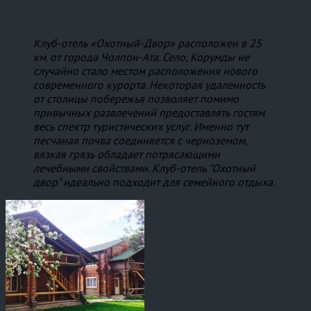
Клуб-отель «Охотный-Двор» расположен в 25
км. от города Чолпон-Ата. Село, Корумды не
случайно стало местом расположения нового
современного курорта. Некоторая удаленность
от столицы побережья позволяет помимо
привычных развлечений предоставлять гостям
весь спектр туристических услуг. Именно тут
песчаная почва соединяется с черноземом,
вязкая грязь обладает потрясающими
лечебными свойствами. Клуб-отель "Охотный
двор" идеально подходит для семейного отдыха.