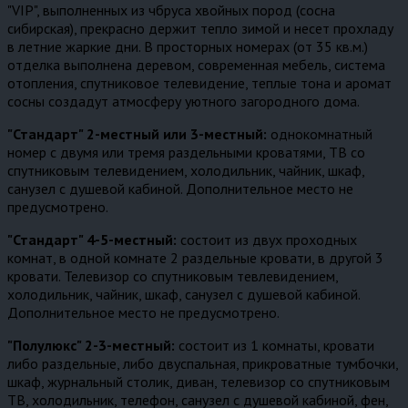
"VIP", выполненных из чбруса хвойных пород (сосна
сибирская), прекрасно держит тепло зимой и несет прохладу
в летние жаркие дни. В просторных номерах (от 35 кв.м.)
отделка выполнена деревом, современная мебель, система
отопления, спутниковое телевидение, теплые тона и аромат
сосны создадут атмосферу уютного загородного дома.
"Стандарт" 2-местный или 3-местный:
однокомнатный
номер с двумя или тремя раздельными кроватями, ТВ со
спутниковым телевидением, холодильник, чайник, шкаф,
санузел с душевой кабиной. Дополнительное место не
предусмотрено.
"Стандарт" 4-5-местный:
состоит из двух проходных
комнат, в одной комнате 2 раздельные кровати, в другой 3
кровати. Телевизор со спутниковым тевлевидением,
холодильник, чайник, шкаф, санузел с душевой кабиной.
Дополнительное место не предусмотрено.
"Полулюкс" 2-3-местный:
состоит из 1 комнаты, кровати
либо раздельные, либо двуспальная, прикроватные тумбочки,
шкаф, журнальный столик, диван, телевизор со спутниковым
ТВ, холодильник, телефон, санузел с душевой кабиной, фен,