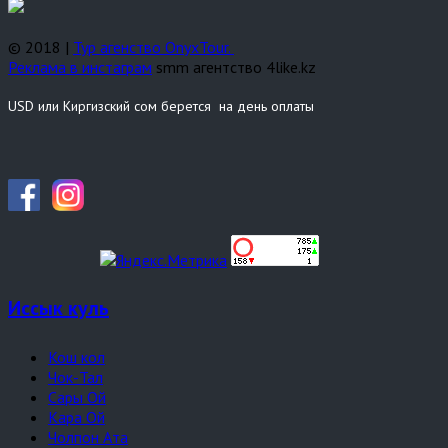
© 2018 |
Тур агенство OnyxTour.
Реклама в инстаграм
smm агентство 4like.kz
USD или Киргизский сом берется на день оплаты
Иссык куль
Кош кол
Чок-Тал
Сары Ой
Кара Ой
Чолпон Ата