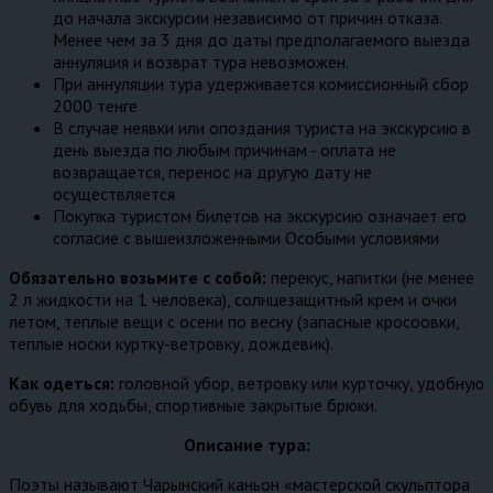
до начала экскурсии независимо от причин отказа.
Менее чем за 3 дня до даты предполагаемого выезда
аннуляция и возврат тура невозможен.
При аннуляции тура удерживается комиссионный сбор
2000 тенге
В случае неявки или опоздания туриста на экскурсию в
день выезда по любым причинам - оплата не
возвращается, перенос на другую дату не
осуществляется
Покупка туристом билетов на экскурсию означает его
согласие с вышеизложенными Особыми условиями
Обязательно возьмите с собой:
перекус, напитки (не менее
2 л жидкости на 1 человека), солнцезащитный крем и очки
летом, теплые вещи с осени по весну (запасные кросоовки,
теплые носки куртку-ветровку, дождевик).
Как одеться:
головной убор, ветровку или курточку, удобную
обувь для ходьбы, спортивные закрытые брюки.
Описание тура:
Поэты называют Чарынский каньон «мастерской скульптора