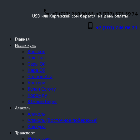
phone
+7 (727) 269 80 65, +7 (727) 375 59 74
USD или Киргизский сом берется на день оплаты
phone_android
+7 (701) 746 06 21
Главная
Иссык куль
Кош кол
Чок-Тал
Сары Ой
Кара Ой
Чолпон Ата
Бостери
Булан Соготу
Коромду
Южный берег
Алаколь
Алаколь
Алаколь (Восточное побережье)
Коктума
Транспорт
Иссык-куль