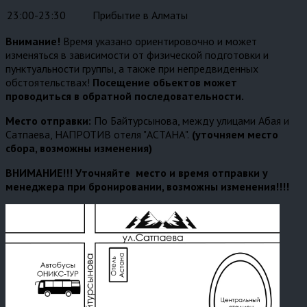
23:00-23:30
Прибытие в Алматы
Внимание!
Время указано ориентировочно и может
изменяться в зависимости от физической подготовки и
пунктуальности группы, а также при непредвиденных
обстоятельствах!
Посещение обьектов может
проводиться в обратной последовательности.
Место отправки:
По Байтурсынова, между улицами Абая и
Сатпаева, НАПРОТИВ отеля "АСТАНА".
(уточняем место
сбора, возможны изменения)
ВНИМАНИЕ!!! Уточняйте место и время отправки у
менеджера при бронировании, возможны изменения!!!!