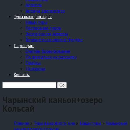
Алаколь
Аренда транспорта
Туры выходного дня
Наши туры
Расписание туров
Экскурсии по Алматы
Горячие источники в Чундже
Партнерам
Онлайн бронирование
Подписаться на рассылку
Прайсы
Договора
Контакты
Чарынский каньон+озеро
Кольсай
Главная
»
Туры выходного дня
»
Наши туры
»
Чарынский
каньон+озеро Кольсай