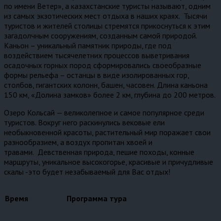
по имени Ветер», а казахстанские туристы называют, одним
из самых экзотических мест отдыха в наших краях. Тысячи
туристов и жителей столицы стремятся прикоснуться к этим
загадолчным сооружениям, созданным самой природой.
Каньон – уникальный памятник природы, где под
воздействием тысячелетних процессов выветривания
осадочных горных пород сформировались своеобразные
формы рельефа – останцы в виде изолированных гор,
столбов, гигантских колонн, башен, часовен. Длина каньона
150 км, «Долина замков» более 2 км, глубина до 200 метров.
Озеро Кольсай — великолепное и самое популярное среди
туристов. Вокруг него раскинулись вековые ели
необыкновенной красоты, растительный мир поражает свои
разнообразием, а воздух пропитан хвоей и
травами. Девственная природа, пешие походы, конные
маршруты, уникальное высокогорье, красивые и причудливые
скалы -это будет незабываемый для Вас отдых!
Время
Программа тура