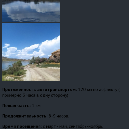
Протяженность автотранспортом:
120 км по асфальту (
примерно 3 часа в одну сторону)
Пешая часть:
1 км.
Продолжительность:
8-9 часов.
Время посещения:
с март - май, сентябрь-ноябрь.