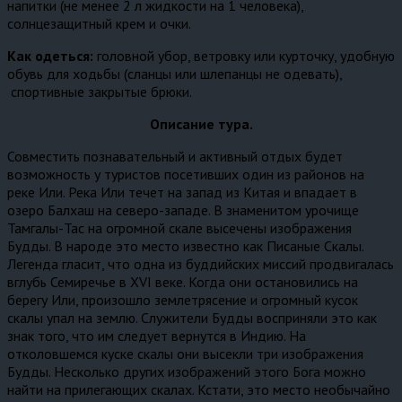
напитки (не менее 2 л жидкости на 1 человека),
солнцезащитный крем и очки.
Как одеться:
головной убор, ветровку или курточку, удобную
обувь для ходьбы (сланцы или шлепанцы не одевать),
спортивные закрытые брюки.
Описание тура.
Совместить познавательный и активный отдых будет
возможность у туристов посетивших один из районов на
реке Или. Река Или течет на запад из Китая и впадает в
озеро Балхаш на северо-западе. В знаменитом урочище
Тамгалы-Тас на огромной скале высечены изображения
Будды. В народе это место известно как Писаные Скалы.
Легенда гласит, что одна из буддийских миссий продвигалась
вглубь Семиречье в XVI веке. Когда они остановились на
берегу Или, произошло землетрясение и огромный кусок
скалы упал на землю. Служители Будды восприняли это как
знак того, что им следует вернутся в Индию. На
отколовшемся куске скалы они высекли три изображения
Будды. Несколько других изображений этого Бога можно
найти на прилегающих скалах. Кстати, это место необычайно