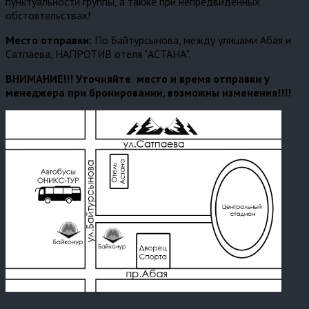
пунктуальности группы, а также при непредвиденных
обстоятельствах!
Место отправки:
По Байтурсынова, между улицами Абая и
Сатпаева, НАПРОТИВ отеля "АСТАНА".
ВНИМАНИЕ!!! Уточняйте место и время отправки у
менеджера при бронировании, возможны изменения!!!!