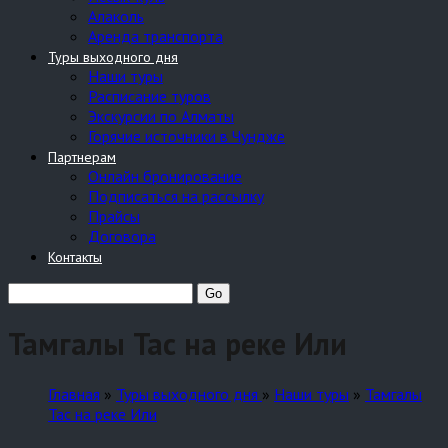
Алаколь
Аренда транспорта
Туры выходного дня
Наши туры
Расписание туров
Экскурсии по Алматы
Горячие источники в Чундже
Партнерам
Онлайн бронирование
Подписаться на рассылку
Прайсы
Договора
Контакты
Тамгалы Тас на реке Или
Главная
»
Туры выходного дня
»
Наши туры
»
Тамгалы
Тас на реке Или