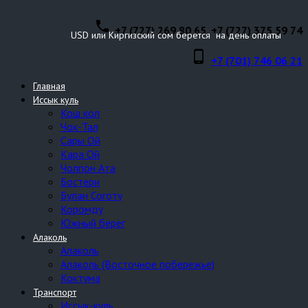
phone
+7 (727) 269 80 65, +7 (727) 375 59 74
USD или Киргизский сом берется на день оплаты
phone_android
+7 (701) 746 06 21
Главная
Иссык куль
Кош кол
Чок-Тал
Сары Ой
Кара Ой
Чолпон Ата
Бостери
Булан Соготу
Коромду
Южный берег
Алаколь
Алаколь
Алаколь (Восточное побережье)
Коктума
Транспорт
Иссык-куль