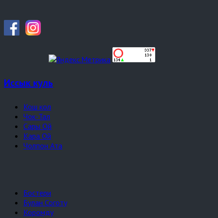
Иссык куль
Кош кол
Чок-Тал
Сары Ой
Кара Ой
Чолпон Ата
Бостери
Булан Соготу
Коромду